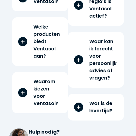
Ventasol?
regio’s is
Ventasol
actief?
Welke
producten
biedt
Waar kan
Ventasol
ik terecht
aan?
voor
persoonlijk
advies of
vragen?
Waarom
kiezen
voor
Ventasol?
Wat is de
levertijd?
Hulp nodig?