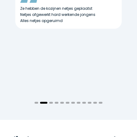
Ze hebben de kozijnen netjes geplaatst
r
Netjes afgewerkt hard werkende jongens
He
j
Alles netjes opgeruimd
Du
n
ze
is