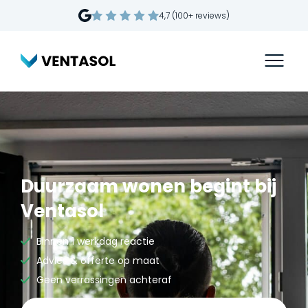
4,7 (100+ reviews)
Duurzaam wonen begint bij
Ventasol
Binnen 1 werkdag reactie
Advies & offerte op maat
Geen verrassingen achteraf