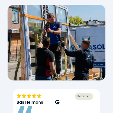
Kozijnen
Bas Helmons
R
M