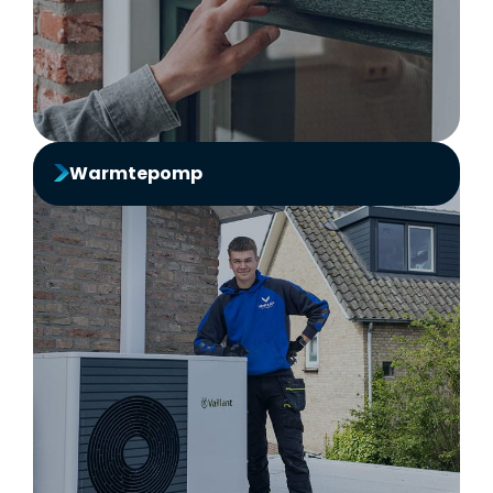
Bekijk producten
Warmtepomp
Warmtepomp
Minder gasverbruik met warmtepompen van
Ventasol
Bekijk producten