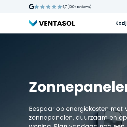
4,7 (100+ reviews)
Kozi
Zonnepanele
Bespaar op energiekosten met 
zonnepanelen, duurzaam en op
woning. Plan vandaag nog een 