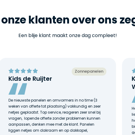
onze klanten over ons z
Een blije klant maakt onze dag compleet!
Zonnepanelen
Kids de Ruijter
De nieuwste panelen en omvormers in no time (3
weken van offerte tot plaatsing) vakkundig en zeer
H
netjes geplaatst. Top service, reageren zeer snel bij
l
vragen, lopende offerte zonder problemen kunnen
h
aanpassen, denken mee met de klant. Panelen
b
liggen netjes om dakraam en op dakkapel,
a