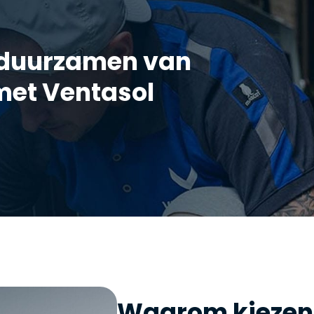
erduurzamen van
met Ventasol
Waarom kiezen 