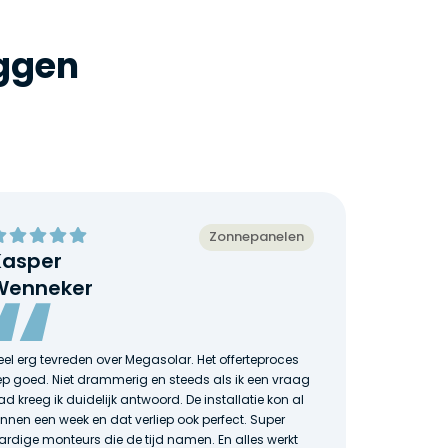
eggen
Zonnepanelen
Kasper
Lisa
Wenneker
Nog noo
en snel
eel erg tevreden over Megasolar. Het offerteproces
proces 
iep goed. Niet drammerig en steeds als ik een vraag
hoogte 
ad kreeg ik duidelijk antwoord. De installatie kon al
appconta
innen een week en dat verliep ook perfect. Super
wel binn
ardige monteurs die de tijd namen. En alles werkt