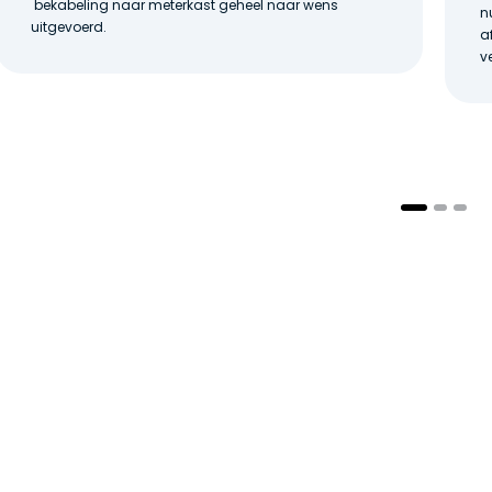
bekabeling naar meterkast geheel naar wens
n
uitgevoerd.
a
v