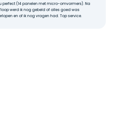
zeer pr
u perfect (14 panelen met micro-omvormers). Na
Ondanks
floop werd ik nog gebeld of alles goed was
zonnepa
erlopen en of ik nog vragen had. Top service.
installa
na inst
zien. Ze