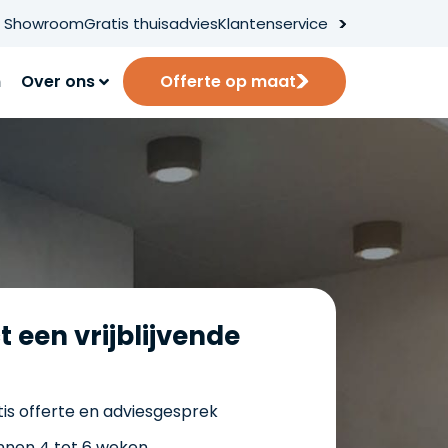
Showroom
Gratis thuisadvies
Klantenservice
n
Over ons
Offerte op maat
t een vrijblijvende
is offerte en adviesgesprek
innen 4 tot 6 weken