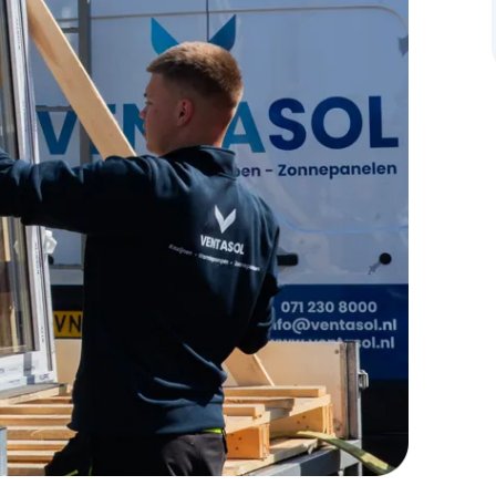
zeer prettig in de omgang en dachten met ons mee.
Ondanks ons lastige en oude dak, hebben ze vlot de
zonnepanelen kunnen neerleggen. Van offerte tot
installatie zat 5 weken, super snel. Alles werkt meteen
na installatie en we kunnen de standen in een app
zien. Zeker een aanrader!