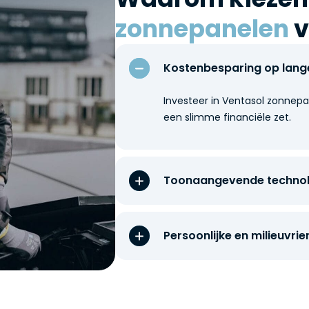
zonnepanelen
v
Kostenbesparing op lange
Investeer in Ventasol zonnepa
een slimme financiële zet.
Toonaangevende technol
Persoonlijke en milieuvrie