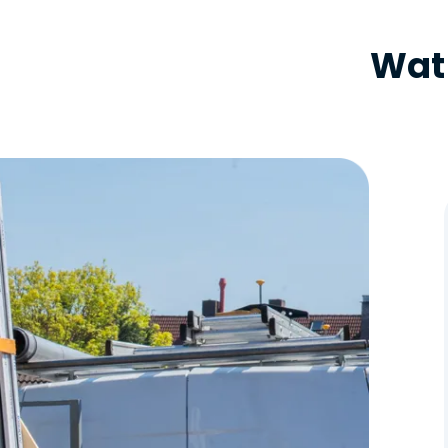
Wat 
Zonnepanelen
Lisa Mourik
Nog nooit een bedrijf meegemaakt met zulke goede
en snelle communicatie. Gedurende het gehele
proces ben ik super goed geïnformeerd en op de
hoogte gehouden. Ik vond de mogelijkheid tot
appcontact heel fijn en ze reageren heel snel (altijd
wel binnen 24 uur) op vragen. De installateurs waren