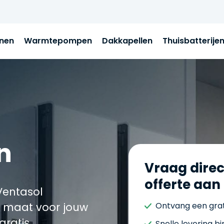
jnen
Warmtepompen
Dakkapellen
Thuisbatterije
n
Vraag direc
offerte aan
Ventasol
 maat voor jouw
Ontvang een grat
gratis
Snelle levering b