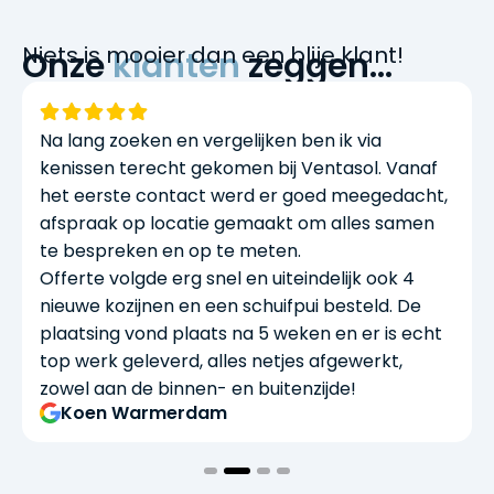
Niets is mooier dan een blije klant!
Onze
klanten
zeggen…
Na lang zoeken en vergelijken ben ik via
kenissen terecht gekomen bij Ventasol. Vanaf
het eerste contact werd er goed meegedacht,
afspraak op locatie gemaakt om alles samen
te bespreken en op te meten.
Offerte volgde erg snel en uiteindelijk ook 4
nieuwe kozijnen en een schuifpui besteld. De
plaatsing vond plaats na 5 weken en er is echt
top werk geleverd, alles netjes afgewerkt,
zowel aan de binnen- en buitenzijde!
Koen Warmerdam
1
2
3
4