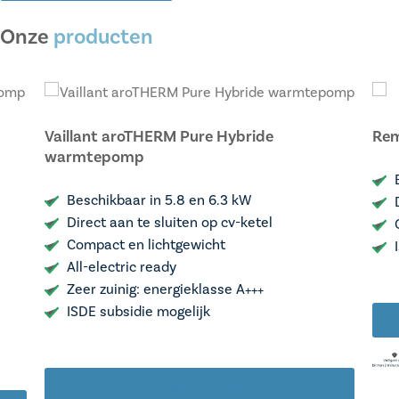
Onze
producten
Vaillant aroTHERM Pure Hybride
Rem
warmtepomp
Beschikbaar in 5.8 en 6.3 kW
Direct aan te sluiten op cv-ketel
Compact en lichtgewicht
⁠All-electric ready
⁠Zeer zuinig: energieklasse A+++
⁠ISDE subsidie mogelijk
Vraag offerte aan