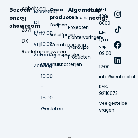
Kabelweg
Bezoek
Algemeen
Hulp
Onze
071
Maandag
12:00
230
onze
producten
nodig?
Over ons
61
Di
-
8000
showroom
Kozijnen
Projecten
2371
t/m
17:00
Ma
Schuifpuien
Klantervaringen
t/m
DX
vrij
10:00
Warmtepompen
vrij:
Werkwijze
Roelofarendsveen
09:00
Zaterdag
-
Zonnepanelen
Producten
-
Thuisbatterijen
Zondag
17:00
17:00
10:00
info@ventasol.nl
-
KVK:
92110673
16:00
Veelgestelde
Gesloten
vragen