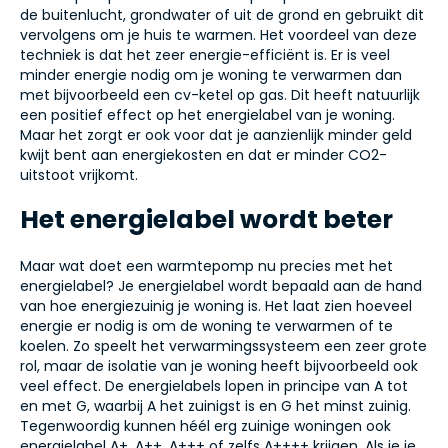
de buitenlucht, grondwater of uit de grond en gebruikt dit
vervolgens om je huis te warmen. Het voordeel van deze
techniek is dat het zeer energie-efficiënt is. Er is veel
minder energie nodig om je woning te verwarmen dan
met bijvoorbeeld een cv-ketel op gas. Dit heeft natuurlijk
een positief effect op het energielabel van je woning.
Maar het zorgt er ook voor dat je aanzienlijk minder geld
kwijt bent aan energiekosten en dat er minder CO2-
uitstoot vrijkomt.
Het energielabel wordt beter
Maar wat doet een warmtepomp nu precies met het
energielabel? Je energielabel wordt bepaald aan de hand
van hoe energiezuinig je woning is. Het laat zien hoeveel
energie er nodig is om de woning te verwarmen of te
koelen. Zo speelt het verwarmingssysteem een zeer grote
rol, maar de isolatie van je woning heeft bijvoorbeeld ook
veel effect. De energielabels lopen in principe van A tot
en met G, waarbij A het zuinigst is en G het minst zuinig.
Tegenwoordig kunnen héél erg zuinige woningen ook
energielabel A+, A++, A+++ of zelfs A++++ krijgen. Als je je