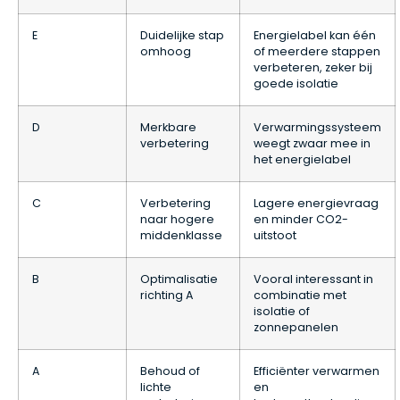
E
Duidelijke stap
Energielabel kan één
omhoog
of meerdere stappen
verbeteren, zeker bij
goede isolatie
D
Merkbare
Verwarmingssysteem
verbetering
weegt zwaar mee in
het energielabel
C
Verbetering
Lagere energievraag
naar hogere
en minder CO2-
middenklasse
uitstoot
B
Optimalisatie
Vooral interessant in
richting A
combinatie met
isolatie of
zonnepanelen
A
Behoud of
Efficiënter verwarmen
lichte
en