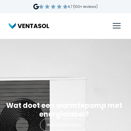
4,7 (100+ reviews)
Wat doet een warmtepomp met
energielabel?
Warmtepompen