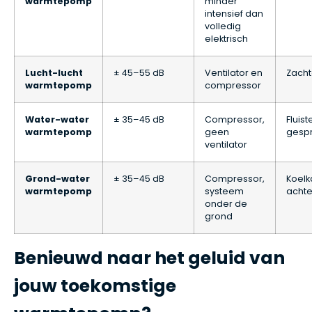
warmtepomp
minder
intensief dan
volledig
elektrisch
Lucht-lucht
± 45–55 dB
Ventilator en
Zacht
warmtepomp
compressor
Water-water
± 35–45 dB
Compressor,
Fluis
warmtepomp
geen
gesp
ventilator
Grond-water
± 35–45 dB
Compressor,
Koelk
warmtepomp
systeem
acht
onder de
grond
Benieuwd naar het geluid van
jouw toekomstige