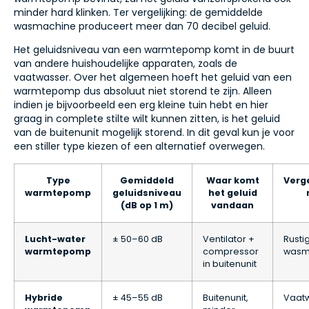
minder hard klinken. Ter vergelijking: de gemiddelde
wasmachine produceert meer dan 70 decibel geluid.
Het geluidsniveau van een warmtepomp komt in de buurt
van andere huishoudelijke apparaten, zoals de
vaatwasser. Over het algemeen hoeft het geluid van een
warmtepomp dus absoluut niet storend te zijn. Alleen
indien je bijvoorbeeld een erg kleine tuin hebt en hier
graag in complete stilte wilt kunnen zitten, is het geluid
van de buitenunit mogelijk storend. In dit geval kun je voor
een stiller type kiezen of een alternatief overwegen.
Type
Gemiddeld
Waar komt
Verge
warmtepomp
geluidsniveau
het geluid
(dB op 1 m)
vandaan
Lucht-water
± 50–60 dB
Ventilator +
Rusti
warmtepomp
compressor
wasm
in buitenunit
Hybride
± 45–55 dB
Buitenunit,
Vaat