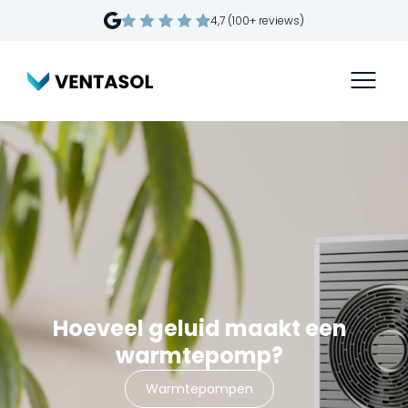
4,7 (100+ reviews)
Hoeveel geluid maakt een
warmtepomp?
Warmtepompen