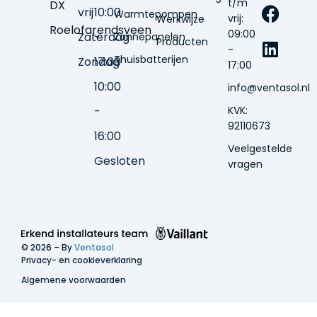
t/m
DX
vrij
10:00
Warmtepompen
vrij:
Werkwijze
Roelofarendsveen
09:00
Zaterdag
-
Zonnepanelen
Producten
-
Thuisbatterijen
Zondag
17:00
17:00
10:00
info@ventasol.nl
-
KVK:
92110673
16:00
Veelgestelde
Gesloten
vragen
© 2026 – By
Ventasol
Privacy- en cookieverklaring
Algemene voorwaarden