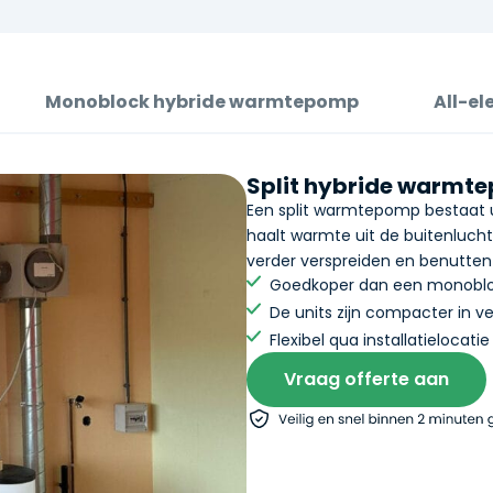
Monoblock hybride warmtepomp
All-el
Split hybride warmt
Een split warmtepomp bestaat u
haalt warmte uit de buitenlucht.
verder verspreiden en benutte
Goedkoper dan een monob
De units zijn compacter in v
Flexibel qua installatielocatie
Vraag offerte aan