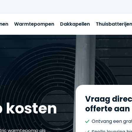
jnen
Warmtepompen
Dakkapellen
Thuisbatterije
Vraag direc
 kosten
offerte aan
Ontvang een grat
ctric warmtepomp als
Snelle levering b