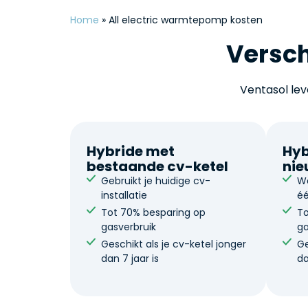
Home
»
All electric warmtepomp kosten
Versch
Ventasol le
Hybride met
Hyb
bestaande cv-ketel
nie
Gebruikt je huidige cv-
W
installatie
é
Tot 70% besparing op
To
gasverbruik
ga
Geschikt als je cv-ketel jonger
Ge
dan 7 jaar is
da