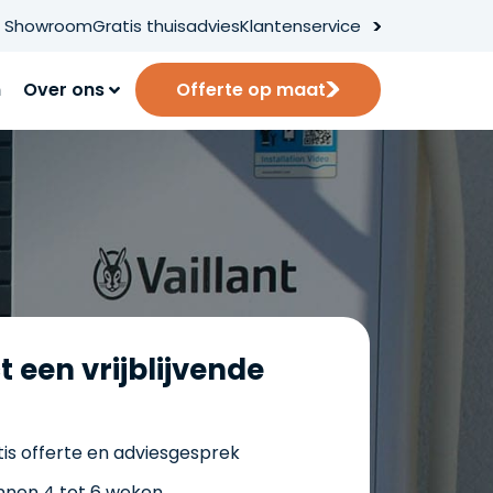
Showroom
Gratis thuisadvies
Klantenservice
n
Over ons
Offerte op maat
t een vrijblijvende
is offerte en adviesgesprek
innen 4 tot 6 weken