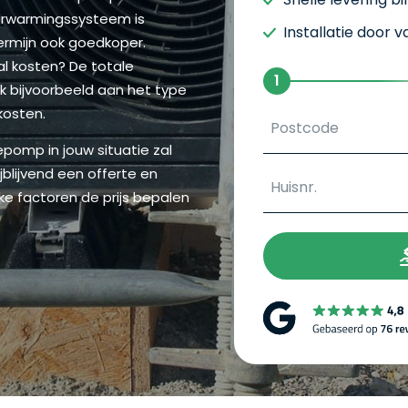
 verwarmingssysteem is
Installatie door 
ermijn ook goedkoper.
l kosten? De totale
1
nk bijvoorbeeld aan het type
kosten.
epomp in jouw situatie zal
lijvend een offerte en
e factoren de prijs bepalen