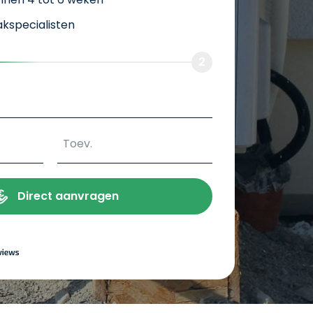
vakspecialisten
2
Direct aanvragen