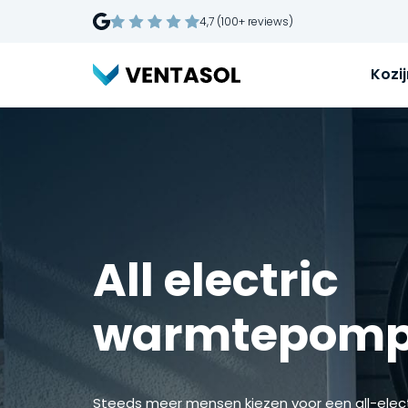
4,7 (100+ reviews)
Kozi
All electric
warmtepomp
Steeds meer mensen kiezen voor een all-ele