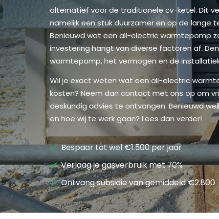
alternatief voor de traditionele cv-ketel. Dit
namelijk een stuk duurzamer en op de lange t
Benieuwd wat een all-electric warmtepomp za
investering hangt van diverse factoren af. De
warmtepomp, het vermogen en de installatie
Wil je exact weten wat een all-electric warmt
kosten? Neem dan contact met ons op om vrijb
deskundig advies te ontvangen. Benieuwd welk
en hoe wij te werk gaan? Lees dan verder!
Bespaar tot wel €1.500 per jaar
Verlaag je gasverbruik met 70%
Ontvang subsidie van gemiddeld €2.800