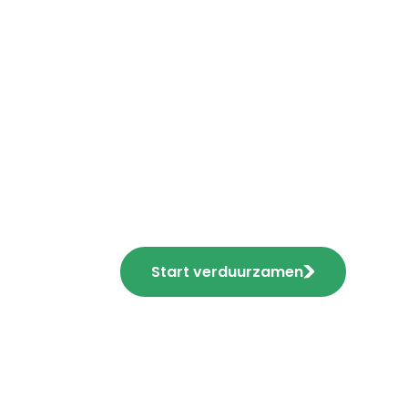
Verduurzaam je
nog en b
Start verduurzamen