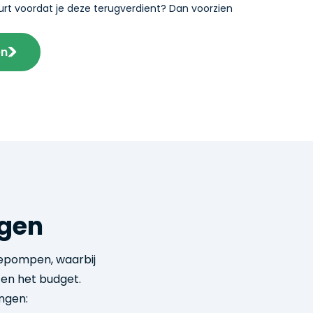
urt voordat je deze terugverdient? Dan voorzien
en
ngen
mtepompen, waarbij
 en het budget.
ngen: