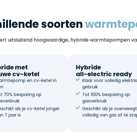
illende soorten
warmtep
vert uitsluitend hoogwaardige, hybride warmtepompen v
ride met
Hybride
uwe cv-ketel
all-electric ready
armtepomp en cv-ketel in
Klaar voor volledig elektri
én
gebruik
t 70% besparing op
Tot 100% besparing op
sverbruik
gasverbruik
schikt als je cv-ketel jonger
Geschikt als je overweeg
n 7 jaar is
volledig van gas af te st