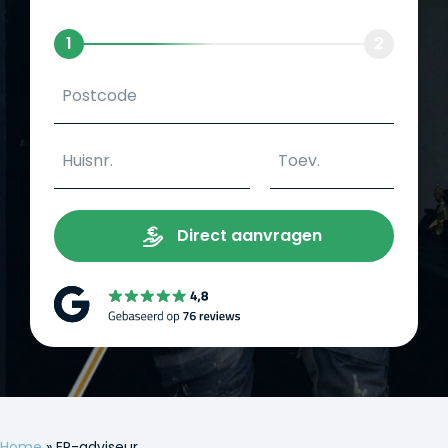
1
2
Direct aanvragen
Home
»
EP-adviseur