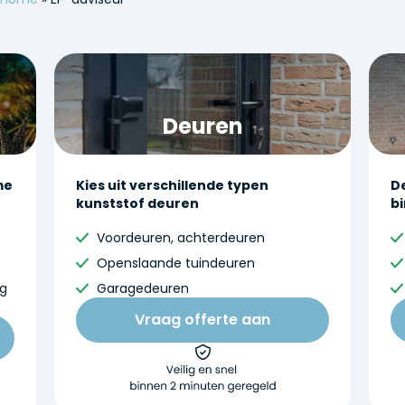
Deuren
me
Kies uit verschillende typen
D
kunststof deuren
b
Voordeuren, achterdeuren
Openslaande tuindeuren
g
Garagedeuren
Vraag offerte aan