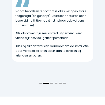
Vanaf het alleerste contact is alles verlopen zoals
De
toegezegd (en gehoopt). Uitstekende telefonische
we
begeleiding !!! (je maakt het helaas ook wel eens
ne
s
anders mee)
vr
aa
Alle afspraken zijn zeer correct uitgevoerd. Zeer
li
vriendelijk, service-gericht personeel!!
be
ui
Alles bij elkaar zeker een aanrader om de installatie
door Ventasol te laten doen aan te bevelen bij
vrienden en buren.