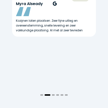
Myra Alseady
K
Kozijnen laten plaatsen. Zeer fijne uitleg en
He
r
overeenstemming, snelle levering en zeer
li
j
vakkundige plaatsing. Al met al zeer tevreden
vr
n
ko
Su
we
om
go
se