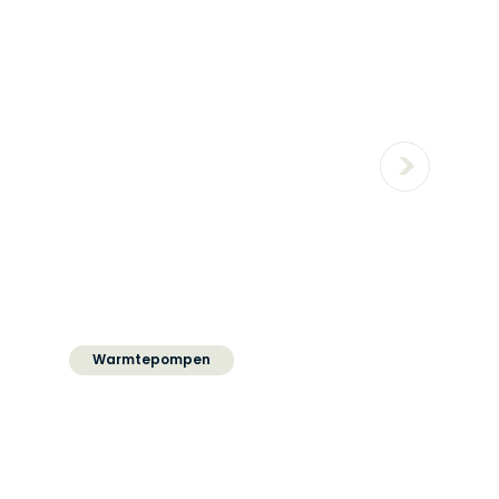
energielabel?
Warmtepompen
Het verschil tussen een
hybride en een all electric
warmtepomp