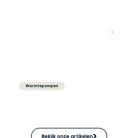
Warmtepompen
Is mijn huis geschikt voor
een warmtepomp?
Bekijk onze artikelen