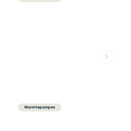
Hoe lang gaat een
warmtepomp mee
Warmtepompen
Wat doet een
warmtepomp met