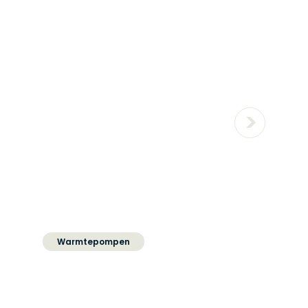
Hoe lang gaat een
warmtepomp mee
Warmtepompen
Wat doet een
warmtepomp met