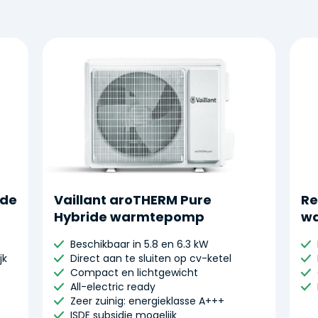
ide
Vaillant aroTHERM Pure
Re
Hybride warmtepomp
w
Beschikbaar in 5.8 en 6.3 kW
jk
Direct aan te sluiten op cv-ketel
Compact en lichtgewicht
⁠All-electric ready
⁠Zeer zuinig: energieklasse A+++
⁠ISDE subsidie mogelijk