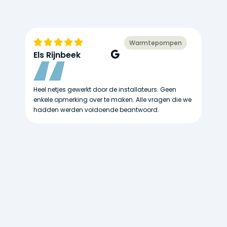
Warmtepompen
Els Rijnbeek
J
Heel netjes gewerkt door de installateurs. Geen
He
enkele opmerking over te maken. Alle vragen die we
he
hadden werden voldoende beantwoord.
ra
wa
ze
me
ie