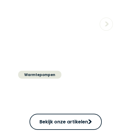
Warmtepompen
Is mijn huis geschikt voor
een warmtepomp?
Bekijk onze artikelen