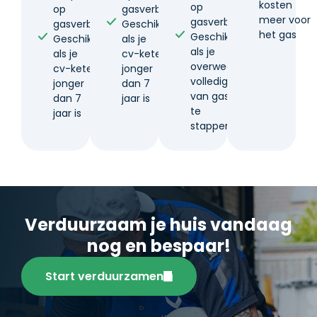
kosten
op
op
gasverbruik
meer voor
gasverbruik
gasverbruik
Geschikt
het gas
Geschikt
Geschikt
als je
als je
als je
cv-ketel
overweegt
cv-ketel
jonger
volledig
jonger
dan 7
van gas af
dan 7
jaar is
te
jaar is
stappen
Verduurzaam je huis vandaag
nog en bespaar!
Start verduurzamen