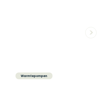
energielabel?
Warmtepompen
Het verschil tussen een
hybride en een all electric
warmtepomp