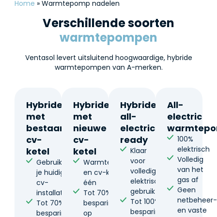
Home
»
Warmtepomp nadelen
Verschillende soorten
warmtepompen
Ventasol levert uitsluitend hoogwaardige, hybride
warmtepompen van A-merken.
Hybride
Hybride
Hybride
All-
met
met
all-
electric
bestaande
nieuwe
electric
warmtep
cv-
cv-
ready
100%
elektrisch
ketel
ketel
Klaar
Volledig
voor
Gebruikt
Warmtepomp
van het
volledig
je huidige
en cv-ketel in
gas af
elektrisch
cv-
één
Geen
gebruik
installatie
Tot 70%
netbeheer
Tot 100%
Tot 70%
besparing
en vaste
besparing
besparing
op