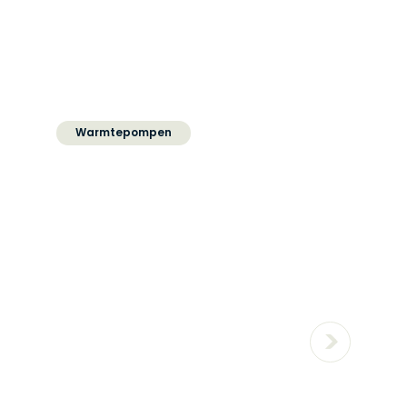
Warmtepompen
Wat doet een
warmtepomp met
energielabel?