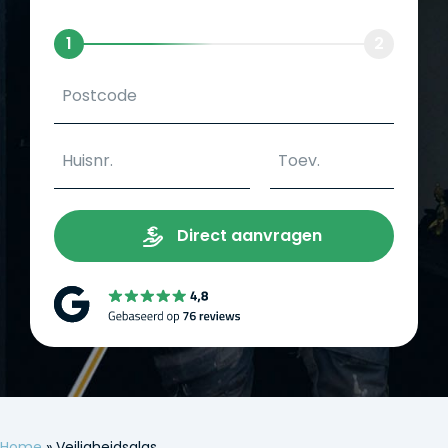
1
2
Direct aanvragen
Home
»
Veiligheidsglas