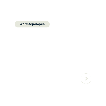
Warmtepompen
Het verschil tussen een
hybride en een all electric
warmtepomp