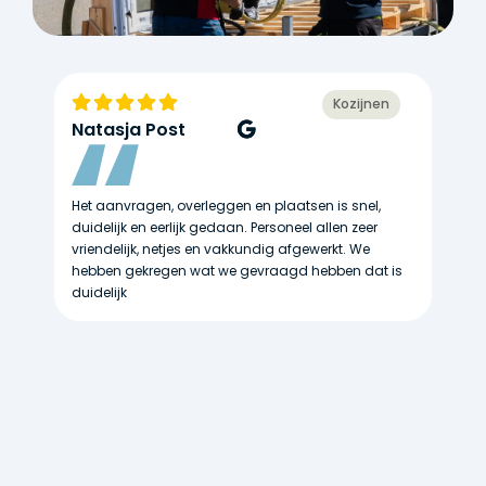
Kozijnen
Natasja Post
S
es
Het aanvragen, overleggen en plaatsen is snel,
Go
duidelijk en eerlijk gedaan. Personeel allen zeer
ko
tie
vriendelijk, netjes en vakkundig afgewerkt. We
hebben gekregen wat we gevraagd hebben dat is
es
duidelijk
s