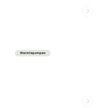
Warmtepompen
Hoe lang gaat een
warmtepomp mee